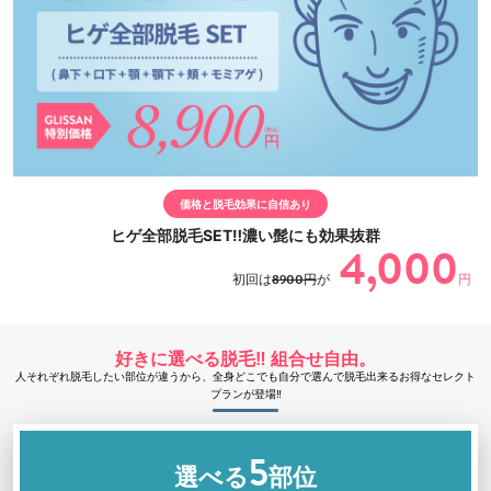
価格と脱毛効果に自信あり
ヒゲ全部脱毛SET‼濃い髭にも効果抜群
4,000
初回は
8900円
が
円
好きに選べる脱毛‼ 組合せ自由。
人それぞれ脱毛したい部位が違うから、全身どこでも自分で選んで脱毛出来るお得なセレクト
プランが登場‼
5
選べる
部位