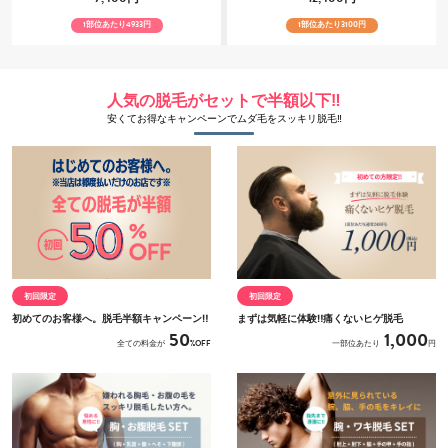
1
部位あたり
4933
円
1
部位あたり
3100
円
人気の脱毛がセットで半額以下‼
安くてお得なキャンペーンでムダ毛をスッキリ脱毛‼
初回限定
初回限定
初めてのお客様へ。脱毛半額キャンペーン‼
まずは気軽に体験‼痛くないヒゲ脱毛
50
1,000
全ての料金が
%OFF
一部位あたり
円