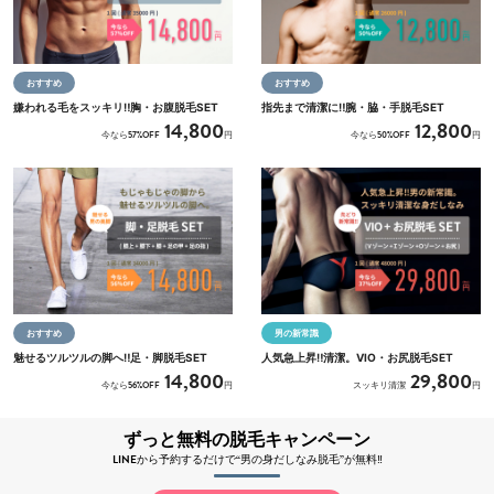
おすすめ
おすすめ
嫌われる毛をスッキリ‼胸・お腹脱毛SET
指先まで清潔に‼腕・脇・手脱毛SET
14,800
12,800
今なら57%OFF
円
今なら50%OFF
円
おすすめ
男の新常識
魅せるツルツルの脚へ‼足・脚脱毛SET
人気急上昇‼清潔。VIO・お尻脱毛SET
14,800
29,800
今なら56%OFF
円
スッキリ清潔
円
ずっと無料の脱毛キャンペーン
LINEから予約するだけで“男の身だしなみ脱毛”が無料‼