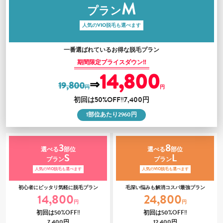
M
プラン
人気のVIO脱毛も選べます
一番選ばれているお得な脱毛プラン
期間限定プライスダウン‼
14,800
⇒
19,800
円
円
初回は
50%OFF‼7,400
円
1
部位あたり
2960
円
3
8
選べる
部位
選べる
部位
S
L
プラン
プラン
人気のVIO脱毛も選べます
人気のVIO脱毛も選べます
初心者にピッタリ気軽に脱毛プラン
毛深い悩みも解消コスパ最強プラン
14,800
24,800
円
円
初回は
50%OFF‼
初回は
50%OFF‼
7,400
円
12,400
円