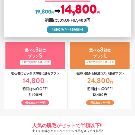
14,800
⇒
19,800
円
円
初回は
50%OFF‼7,400
円
1
部位あたり
2960
円
3
8
選べる
部位
選べる
部位
S
L
プラン
プラン
人気のVIO脱毛も選べます
人気のVIO脱毛も選べます
初心者にピッタリ気軽に脱毛プラン
毛深い悩みも解消コスパ最強プラン
14,800
24,800
円
円
初回は
50%OFF‼
初回は
50%OFF‼
7,400
円
12,400
円
1
部位あたり
4933
円
1
部位あたり
3100
円
人気の脱毛がセットで半額以下‼
安くてお得なキャンペーンでムダ毛をスッキリ脱毛‼