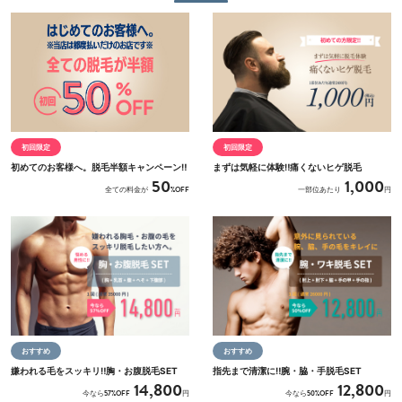
初回限定
初回限定
初めてのお客様へ。脱毛半額キャンペーン‼
まずは気軽に体験‼痛くないヒゲ脱毛
50
1,000
全ての料金が
%OFF
一部位あたり
円
おすすめ
おすすめ
嫌われる毛をスッキリ‼胸・お腹脱毛SET
指先まで清潔に‼腕・脇・手脱毛SET
14,800
12,800
今なら57%OFF
円
今なら50%OFF
円