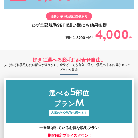
価格と脱毛効果に自信あり
ヒゲ全部脱毛SET‼濃い髭にも効果抜群
4,000
初回は
8900円
が
円
好きに選べる脱毛‼ 組合せ自由。
人それぞれ脱毛したい部位が違うから、全身どこでも自分で選んで脱毛出来るお得なセレクト
プランが登場‼
5
選べる
部位
M
プラン
人気のVIO脱毛も選べます
一番選ばれているお得な脱毛プラン
期間限定プライスダウン‼