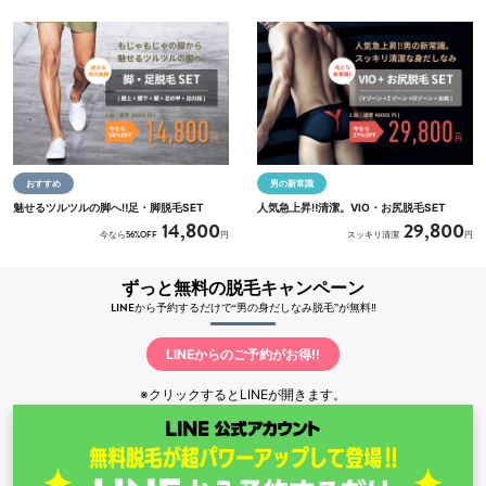
おすすめ
男の新常識
魅せるツルツルの脚へ‼足・脚脱毛SET
人気急上昇‼清潔。VIO・お尻脱毛SET
14,800
29,800
今なら56%OFF
円
スッキリ清潔
円
ずっと無料の脱毛キャンペーン
LINEから予約するだけで“男の身だしなみ脱毛”が無料‼
LINEからのご予約がお得‼
※クリックするとLINEが開きます。