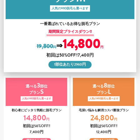
人気のVIO脱毛も選べます
一番選ばれているお得な脱毛プラン
期間限定プライスダウン‼
14,800
⇒
19,800
円
円
初回は
50%OFF‼7,400
円
1
部位あたり
2960
円
3
8
選べる
部位
選べる
部位
S
L
プラン
プラン
人気のVIO脱毛も選べます
人気のVIO脱毛も選べます
初心者にピッタリ気軽に脱毛プラン
毛深い悩みも解消コスパ最強プラン
14,800
24,800
円
円
初回は
50%OFF‼
初回は
50%OFF‼
7,400
円
12,400
円