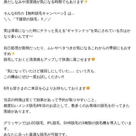
身だしなみや清潔感が気になる時期でもあります
そんな6月の【無料脱毛キャンペーン】は…
＼＼ 「下腹部の脱毛」‼ ／／
実は薄着になった時にチラッと見える“ギャランドゥ”を気にされている方はか
なり多いんです
自己処理が面倒だったり、ムレやベタつきが気になるこれからの季節にもおす
すめ
脱毛しておくと清潔感もアップして快適に過ごせます
「気になっていたけど後回しにしていた…」という方も、
この機会にぜひ一度お試しください‼
6月も皆さまのご来店を心よりお待ちしております
当店の特徴は安くて効果があって予約が取りやすいこと。
都度払いメンズ脱毛8年目のお店として、数多くのお客様の脱毛を行ってきた
実績があります。
グリッサンではLED脱毛、IPL脱毛、SHR脱毛の3種類の脱毛機を導入していま
す。
あなたに合った最適な脱毛が可能です。