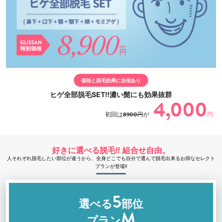
価格と脱毛効果に自信あり
ヒゲ全部脱毛SET‼濃い髭にも効果抜群
4,000
初回は
8900円
が
円
好きに選べる脱毛‼ 組合せ自由。
人それぞれ脱毛したい部位が違うから、全身どこでも自分で選んで脱毛出来るお得なセレクト
プランが登場‼
5
選べる
部位
M
プラン