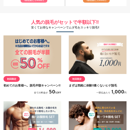
1
部位あたり
4933
円
1
部位あたり
3100
円
人気の脱毛がセットで半額以下‼
安くてお得なキャンペーンでムダ毛をスッキリ脱毛‼
初回限定
初回限定
初めてのお客様へ。脱毛半額キャンペーン‼
まずは気軽に体験‼痛くないヒゲ脱毛
50
1,000
全ての料金が
%OFF
一部位あたり
円