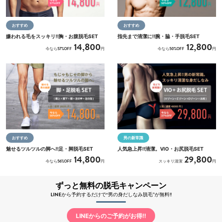
おすすめ
おすすめ
嫌われる毛をスッキリ‼胸・お腹脱毛SET
指先まで清潔に‼腕・脇・手脱毛SET
14,800
12,800
今なら57%OFF
円
今なら50%OFF
円
おすすめ
男の新常識
魅せるツルツルの脚へ‼足・脚脱毛SET
人気急上昇‼清潔。VIO・お尻脱毛SET
14,800
29,800
今なら56%OFF
円
スッキリ清潔
円
ずっと無料の脱毛キャンペーン
LINEから予約するだけで“男の身だしなみ脱毛”が無料‼
LINEからのご予約がお得‼