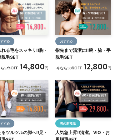
おすすめ
おすすめ
われる毛をスッキリ‼胸・
指先まで清潔に‼腕・脇・手
脱毛SET
脱毛SET
14,800
12,800
ら57%OFF
円
今なら50%OFF
円
おすすめ
男の新常識
せるツルツルの脚へ‼足・
人気急上昇‼清潔。VIO・お
毛SET
尻脱毛SET