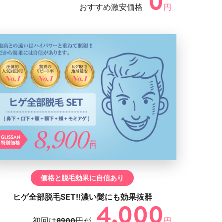
0
おすすめ激安価格
円
価格と脱毛効果に自信あり
ヒゲ全部脱毛SET‼濃い髭にも効果抜群
4,000
初回は
8900円
が
円