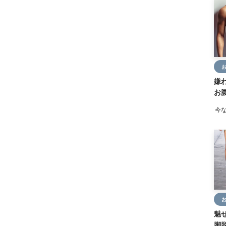
嫌
お腹
今な
魅
脚脱