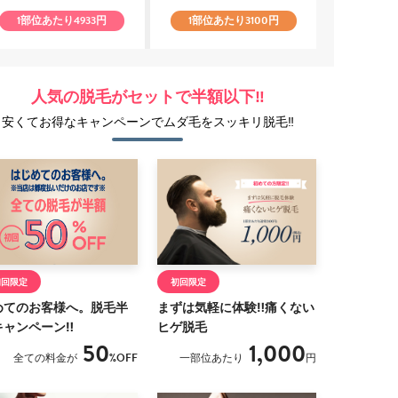
1
部位あたり
4933
円
1
部位あたり
3100
円
人気の脱毛がセットで半額以下‼
安くてお得なキャンペーンでムダ毛をスッキリ脱毛‼
初回限定
初回限定
めてのお客様へ。脱毛半
まずは気軽に体験‼痛くない
キャンペーン‼
ヒゲ脱毛
50
1,000
全ての料金が
%OFF
一部位あたり
円