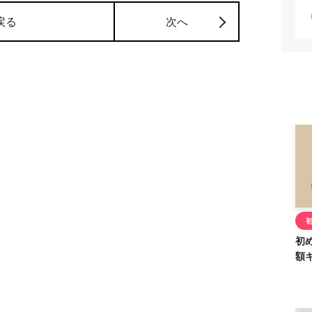
戻る
次へ
初
額