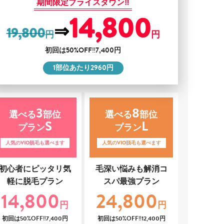
期間限定プライスダウン‼
14,800
⇒
19,800
円
円
初回は
50%OFF‼7,400
円
1
部位あたり
2960
円
3
8
選べる
部位
選べる
部位
S
L
プラン
プラン
人気のVIO脱毛も選べます
人気のVIO脱毛も選べます
初心者にピッタリ気
毛深い悩みも解消コ
軽に脱毛プラン
スパ最強プラン
14,800
24,800
円
円
初回は
50%OFF‼
7,400
円
初回は
50%OFF‼
12,400
円